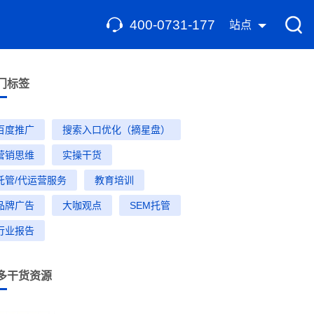
400-0731-177
站点
门标签
百度推广
搜索入口优化（摘星盘）
营销思维
实操干货
托管/代运营服务
教育培训
品牌广告
大咖观点
SEM托管
行业报告
多干货资源