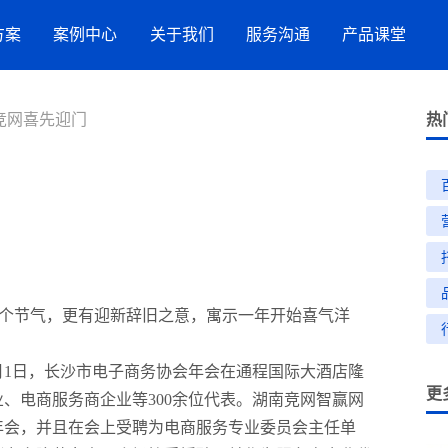
方案
案例中心
关于我们
服务沟通
产品课堂
竞网喜先迎门
服务案例
竞网智赢
服务指引
AI搜索
热
流
品牌数字化策略
营销洞察
新闻与活动
联系方式
抖音SEO
购
星
网站建设
效果代运营服务
GEO推广
小红书营销服务
一个节气，更有迎新辞旧之意，寓示一年开始喜气洋
2月1日，长沙市电子商务协会年会在通程国际大酒店隆
更
招商加盟
、电商服务商企业等300余位代表。湖南竞网智赢网
生活服务
年会，并且在会上受聘为电商服务专业委员会主任单