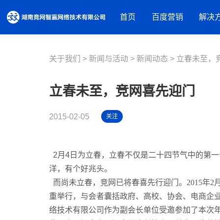
首页
百度营销
解决
关于我们
新闻与活动
营销资源
新闻动态
品牌建设解决方案
立春未至，
百度推广
摘星盘品牌新基建
百度信息
立春未至，竞网喜先迎门
百度品牌广告
抖音蓝V内容营销
百度爱采
百度律临
百度加盟
2015-02-05
关注
营销获客解决方案
百度信誉
营销内容服务
营销工具
人才实训服务
2月4日为立春，立春不仅是二十四节气中的第
观星盘
基木鱼
洋，有个好兆头。
行业解决方案
百度统计
而尚未立春，竞网已将春喜先行迎门。2015年
教育培训
重举行，与会者囊括政府、高校、协会、电商企业
装修建材
络技术有限公司作为副会长单位受邀参加了本次