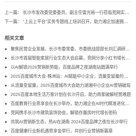
上一篇：
长沙市发改委党委委员、副主任雷光裕一行莅临竞网实地考察调研
下一篇：
“上云上平台”实务专题线上培训召开，助力湘企加速拥抱数智化转型
相关文章
聚焦民营企业发展，长沙市委常委、市委统战部部长刘汇调研竞网
长沙市首届智能家居行业生态大会启幕，竞网分享小红书增长方案
以AI解锁2026营销新势能，百度品牌之夜湖南站圆满举行
2025百度城市大会·株洲站：AI赋能中小企业，流量变留量的破局之道
从流量变留量，2025百度城市大会助力湖湘中小企业AI营销破局
2025百度本地生活万家计划在长沙开启，助力商家破解经营难题
百度教育行业思享会在长沙举办，助力湘企在AI时代精准进化、把握商机
竞网携手长沙市建筑装饰协会，解锁存量房时代增长密码
共筑AI营销新生态，热AI在湖南·2024百度品牌之夜在长沙举行
百度健康行业新机遇思享会举行，共创行业营销新篇章