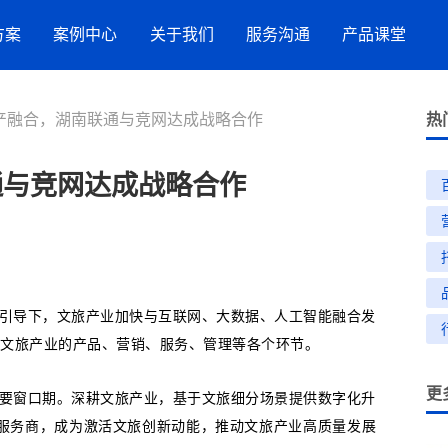
方案
案例中心
关于我们
服务沟通
产品课堂
产融合，湖南联通与竞网达成战略合作
服务案例
竞网智赢
服务指引
AI搜索
热
流
品牌数字化策略
通与竞网达成战略合作
营销洞察
新闻与活动
联系方式
抖音SEO
购
星
网站建设
效果代运营服务
GEO推广
小红书营销服务
导下，文旅产业加快与互联网、大数据、人工智能融合发
文旅产业的产品、营销、服务、管理等各个环节。
更
招商加盟
窗口期。深耕文旅产业，基于文旅细分场景提供数字化升
生活服务
旅服务商，成为激活文旅创新动能，推动文旅产业高质量发展