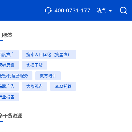
400-0731-177
站点
门标签
百度推广
搜索入口优化（摘星盘）
营销思维
实操干货
托管/代运营服务
教育培训
品牌广告
大咖观点
SEM托管
行业报告
多干货资源