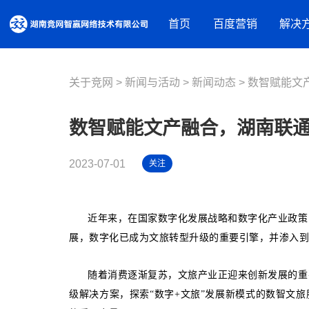
首页
百度营销
解决
关于竞网
新闻与活动
营销资源
新闻动态
品牌建设解决方案
数智赋能文
百度推广
摘星盘品牌新基建
百度信息
数智赋能文产融合，湖南联
百度品牌广告
抖音蓝V内容营销
百度爱采
百度律临
百度加盟
2023-07-01
关注
营销获客解决方案
百度信誉
营销内容服务
营销工具
人才实训服务
近年来，在国家数字化发展战略和数字化产业政策引
观星盘
基木鱼
展，数字化已成为文旅转型升级的重要引擎，并渗入到
行业解决方案
百度统计
教育培训
随着消费逐渐复苏，文旅产业正迎来创新发展的重要
装修建材
级解决方案，探索“数字+文旅”发展新模式的数智文