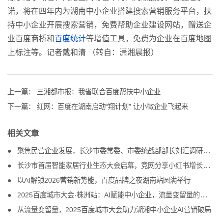
诺，将在四年内为湖南中小企业搭建搜索营销服务平台，扶
持中小企业开展搜索营销，免费帮助企业建设网站，赠送企
业百度商桥和
百度统计
等增值工具，免费为企业在百度地图
上标注等。记者戴和清 （转自：潇湘晨报）
上一篇：
三湘都市报：我省联合百度帮扶中小企业
下一篇：
红网：百度在湖南启动“翔计划” 让小微企业飞起来
相关文章
聚焦民营企业发展，长沙市委常委、市委统战部部长刘汇调研竞网
长沙市首届智能家居行业生态大会启幕，竞网分享小红书增长方案
以AI解锁2026营销新势能，百度品牌之夜湖南站圆满举行
2025百度城市大会·株洲站：AI赋能中小企业，流量变留量的破局之道
从流量变留量，2025百度城市大会助力湖湘中小企业AI营销破局